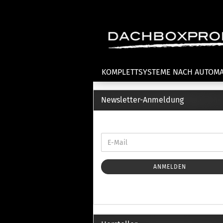
KOMPLETTSYSTEME NACH AUTOM
Newsletter-Anmeldung
Fahrradträger anzeigen
T
Dachfahrradträger
La
Heckklappenfahrradträger
La
Anhängekupplungsträger
Un
E-Bike Fahrradträger
ANMELDEN
Th
Cl
Zubehör Fahrradträger
n
Th
mi