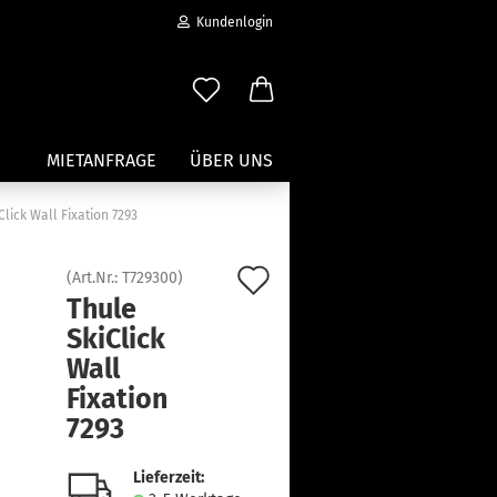
Kundenlogin
MIETANFRAGE
ÜBER UNS
Click Wall Fixation 7293
Wassersport anzeigen
Auf
(Art.Nr.:
T729300
)
Paddleboard Traeger
Thule
den
Kajak und Kanuträger
SkiClick
erstellen
Träger für Surfbretter
Merkzettel
Wall
ort vergessen?
Zubehör für Wassersportträger
Fixation
7293
Lieferzeit: