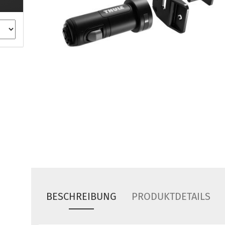
ule Montagekits 40.. für 753
ßsatz Fahrzeuge mit
tegrierter Reling
ule Montagekits 60.. für 7106
ßsatz Fahrzeuge mit
tegrierter Reling
ule Montagekits 70.. für 7107
ßsatz Fahrzeuge mit
xpunkte
ubehör anzeigen
ule Ersatzteile
epäck und Reisetaschen
hliesszylinder
ebstahlschutz
BESCHREIBUNG
PRODUKTDETAILS
ule Professional