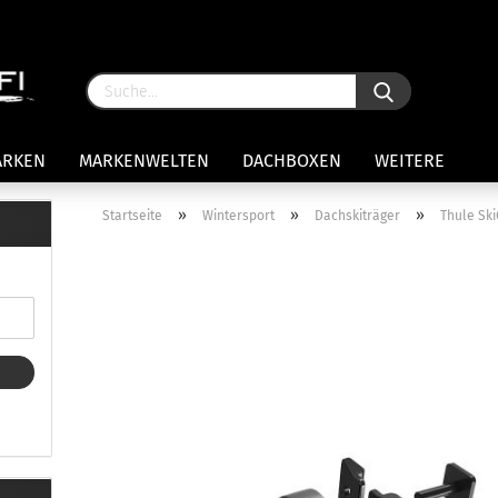
ARKEN
MARKENWELTEN
DACHBOXEN
WEITERE
»
»
»
Startseite
Wintersport
Dachskiträger
Thule Ski
rägersysteme anzeigen
stenträgerfüße
ststreben
Konto 
iversaltträger Reling
Passw
ule Montagekits 50.. für 7105
amp Fußsatz Fahrzeuge mit
ormalen Dach
ule Kits 30.. für 753 Fußsatz
t Fixpunkte