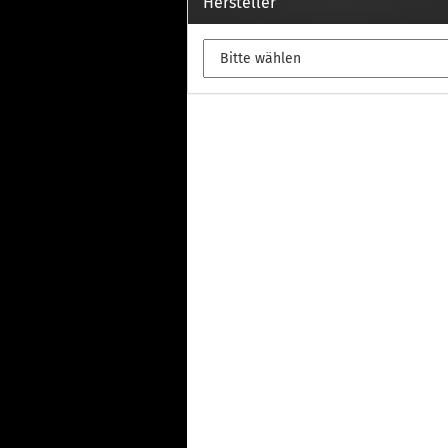
Th
Hersteller
Fu
in
Th
Fu
in
Th
Fu
Fi
Wintersport anzeigen
Z
Dachskiträger
Th
G
Sc
Di
Th