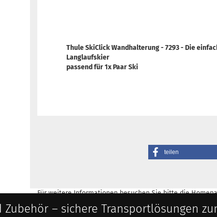
Thule SkiClick Wandhalterung - 7293 - Die einfa
Langlaufskier
passend für 1x Paar Ski
teilen
Für weitere Informationen besuchen Sie bitte die
Homepa
 Zubehör – sichere Transportlösungen zu