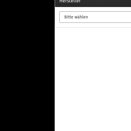
Th
Hersteller
Fu
in
Th
Fu
in
Th
Fu
Fi
Wintersport anzeigen
Z
Dachskiträger
Th
G
Sc
Di
Th