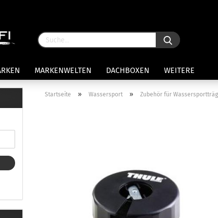
ARKEN
MARKENWELTEN
DACHBOXEN
WEITERE
»
»
Startseite
Wassersport
Zubehör für Wassersportträ
rägersysteme anzeigen
stenträgerfüße
ststreben
Konto 
iversaltträger Reling
Passw
ule Montagekits 50.. für 7105
amp Fußsatz Fahrzeuge mit
ormalen Dach
ule Kits 30.. für 753 Fußsatz
t Fixpunkte