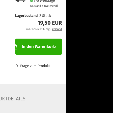
3-5 Werktage
(Ausland abweichend)
Lagerbestand:
2
Stück
19,50 EUR
inkl. 19% MwSt. zzgl.
Versand
In den Warenkorb
Frage zum Produkt
UKTDETAILS