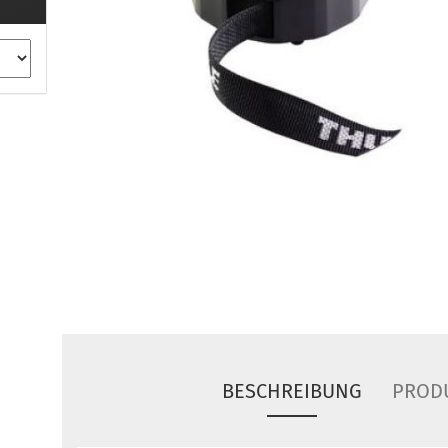
ule Montagekits 40.. für 753
ßsatz Fahrzeuge mit
tegrierter Reling
ule Montagekits 60.. für 7106
ßsatz Fahrzeuge mit
tegrierter Reling
ule Montagekits 70.. für 7107
ßsatz Fahrzeuge mit
xpunkte
ubehör anzeigen
ule Ersatzteile
epäck und Reisetaschen
hliesszylinder
ebstahlschutz
BESCHREIBUNG
PROD
ule Professional