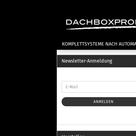
KOMPLETTSYSTEME NACH AUTOM
Newsletter-Anmeldung
Fahrradträger anzeigen
T
Dachfahrradträger
La
Heckklappenfahrradträger
La
Anhängekupplungsträger
Un
E-Bike Fahrradträger
ANMELDEN
Th
Cl
Zubehör Fahrradträger
n
Th
mi