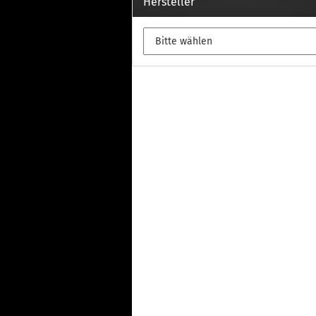
Th
Hersteller
Fu
in
Th
Fu
in
Th
Fu
Fi
Wintersport anzeigen
Z
Dachskiträger
Th
G
Sc
Di
Th