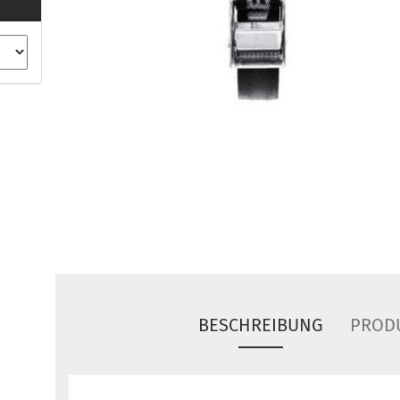
ule Montagekits 40.. für 753
ßsatz Fahrzeuge mit
tegrierter Reling
ule Montagekits 60.. für 7106
ßsatz Fahrzeuge mit
tegrierter Reling
ule Montagekits 70.. für 7107
ßsatz Fahrzeuge mit
xpunkte
ubehör anzeigen
ule Ersatzteile
epäck und Reisetaschen
hliesszylinder
BESCHREIBUNG
PROD
ebstahlschutz
ule Professional