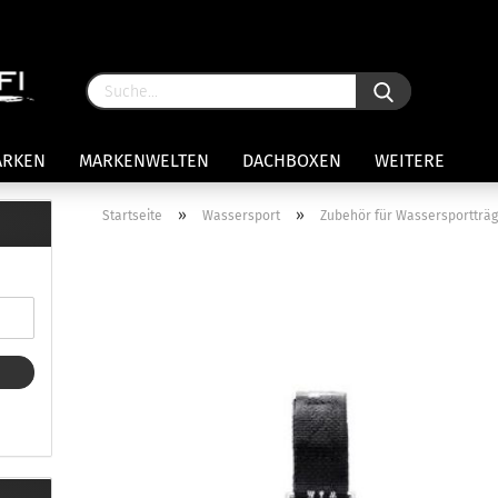
ARKEN
MARKENWELTEN
DACHBOXEN
WEITERE
»
»
Startseite
Wassersport
Zubehör für Wassersportträ
rägersysteme anzeigen
stenträgerfüße
ststreben
Konto 
iversaltträger Reling
Passw
ule Montagekits 50.. für 7105
amp Fußsatz Fahrzeuge mit
ormalen Dach
ule Kits 30.. für 753 Fußsatz
t Fixpunkte