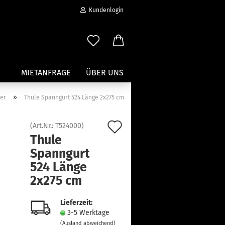
Kundenlogin
MIETANFRAGE
ÜBER UNS
»
ger
Thule Spanngurt 524 Länge 2x275 cm
Wassersport anzeigen
Auf
(Art.Nr.:
T524000
)
Paddleboard Traeger
Thule
den
Kajak und Kanuträger
Spanngurt
erstellen
Träger für Surfbretter
Merkzettel
524 Länge
ort vergessen?
Zubehör für Wassersportträger
2x275 cm
Lieferzeit:
3-5 Werktage
(Ausland abweichend)