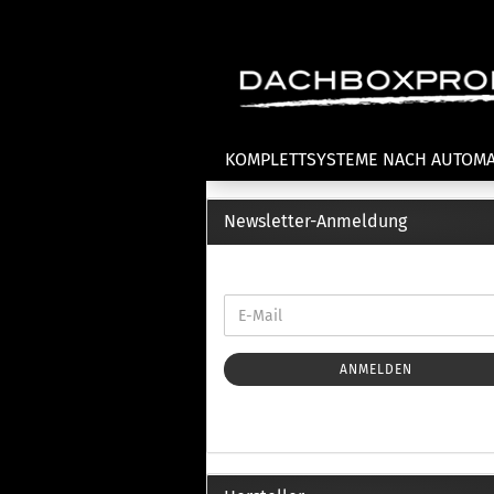
KOMPLETTSYSTEME NACH AUTOM
Newsletter-Anmeldung
Fahrradträger anzeigen
T
Dachfahrradträger
La
Heckklappenfahrradträger
La
Anhängekupplungsträger
Un
E-Bike Fahrradträger
ANMELDEN
Th
Cl
Zubehör Fahrradträger
n
Th
mi