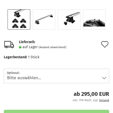
Lieferzeit:
A
auf Lager
(Ausland abweichend)
d
Lagerbestand:
1
Stück
M
Optional:
ab 295,00 EUR
inkl. 19% MwSt. zzgl.
Versand