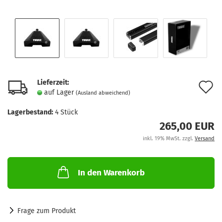
Lieferzeit:
A
auf Lager
(Ausland abweichend)
d
Lagerbestand:
4
Stück
M
265,00 EUR
inkl. 19% MwSt. zzgl.
Versand
In den Warenkorb
Frage zum Produkt