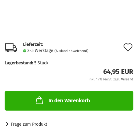
Lieferzeit:
A
3-5 Werktage
(Ausland abweichend)
d
Lagerbestand:
5
Stück
M
64,95 EUR
inkl. 19% MwSt. zzgl.
Versand
In den Warenkorb
Frage zum Produkt