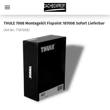
THULE 7008 Montagekit Fixpoint 187008 Sofort Lieferbar
(Art.Nr.:
T187008
)