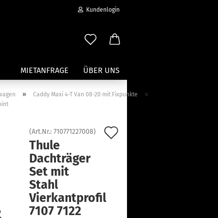
Kundenlogin
MIETANFRAGE
ÜBER UNS
»
»
wagen
Caddy Maxi 4-T Van 08-20 mit Fixpunkte
oint
Wassersport anzeigen
Paddleboard Traeger
Auf
(Art.Nr.:
710771227008
)
Kajak und Kanuträger
Thule
den
erstellen
Träger für Surfbretter
Dachträger
ort vergessen?
Merkzettel
Zubehör für Wassersportträger
Set mit
Stahl
Vierkantprofil
7107 7122