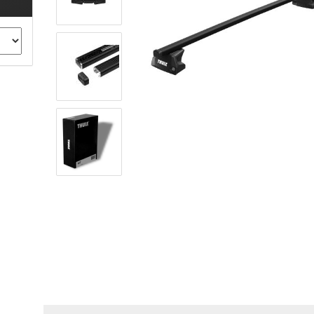
ule Montagekits 40.. für 753
ßsatz Fahrzeuge mit
tegrierter Reling
ule Montagekits 60.. für 7106
ßsatz Fahrzeuge mit
tegrierter Reling
ule Montagekits 70.. für 7107
ßsatz Fahrzeuge mit
xpunkte
ubehör anzeigen
ule Ersatzteile
epäck und Reisetaschen
hliesszylinder
ebstahlschutz
ule Professional