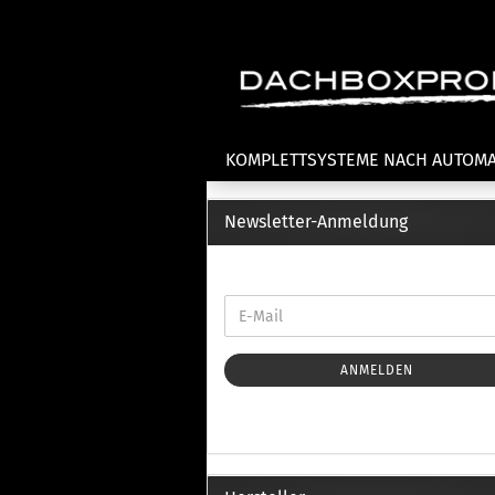
KOMPLETTSYSTEME NACH AUTOM
Newsletter-Anmeldung
Fahrradträger anzeigen
T
Dachfahrradträger
La
Heckklappenfahrradträger
La
Anhängekupplungsträger
Un
E-Bike Fahrradträger
ANMELDEN
Th
Cl
Zubehör Fahrradträger
n
Th
mi