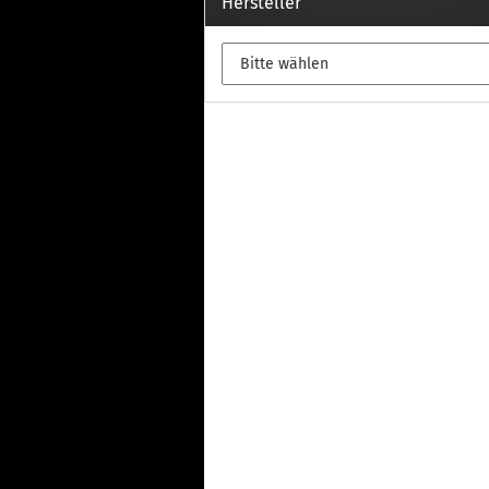
Th
Hersteller
Fu
in
Th
Fu
in
Th
Fu
Fi
Wintersport anzeigen
Z
Dachskiträger
Th
G
Sc
Di
Th