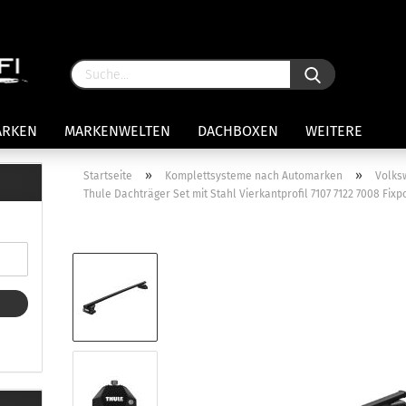
ARKEN
MARKENWELTEN
DACHBOXEN
WEITERE
»
»
Startseite
Komplettsysteme nach Automarken
Volks
Thule Dachträger Set mit Stahl Vierkantprofil 7107 7122 7008 Fixp
rägersysteme anzeigen
stenträgerfüße
ststreben
Konto 
iversaltträger Reling
Passw
ule Montagekits 50.. für 7105
amp Fußsatz Fahrzeuge mit
ormalen Dach
ule Kits 30.. für 753 Fußsatz
t Fixpunkte