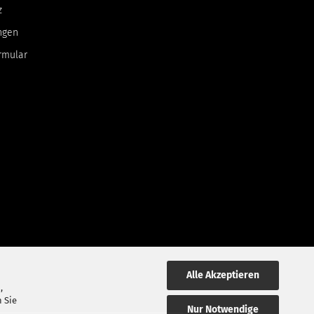
z
ngen
rmular
Alle Akzeptieren
,
 Sie
Nur Notwendige