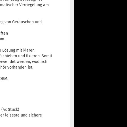
omatischer Verriegelung am
ung von Geräuschen und
ften
um.
e Lösung mit klaren
fschieben und fixieren. Somit
verwendet werden, wodurch
hör vorhanden ist.
NORM.
.
 (4x Stück)
Der leiseste und sichere