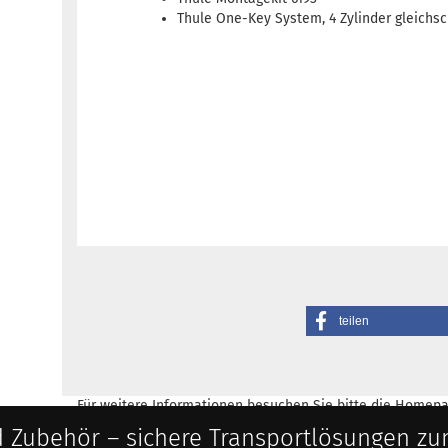
Thule One-Key System, 4 Zylinder gleichs
teilen
Für weitere Informationen besuchen Sie bitte die
Homepa
 Zubehör – sichere Transportlösungen zu