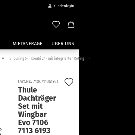
Kundenlogin
MIETANFRAGE
ÜBER UNS
»
»
i5 Touring 5-T Kombi 24- mit integrierter Reling
Wassersport anzeigen
Paddleboard Traeger
Auf
(Art.Nr.:
710671136193
)
Kajak und Kanuträger
Thule
den
erstellen
Träger für Surfbretter
Dachträger
ort vergessen?
Merkzettel
Zubehör für Wassersportträger
Set mit
Wingbar
Evo 7106
7113 6193