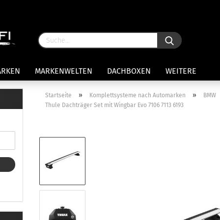
ARKEN
MARKENWELTEN
DACHBOXEN
WEITERE
»
»
Startseite
Komplettsysteme nach Automarken
BMW
Thule Dachträger Set mit Wingbar Evo 7106 7113 6193
rägersysteme anzeigen
stenträgerfüße
ststreben
Konto 
iversaltträger Reling
Passw
ule Montagekits 50.. für 7105
amp Fußsatz Fahrzeuge mit
ormalen Dach
ule Kits 30.. für 753 Fußsatz
t Fixpunkte