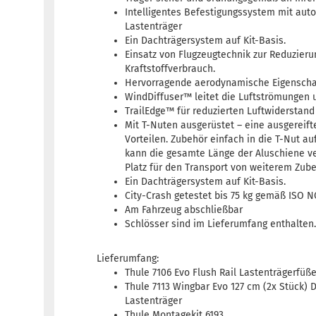
Intelligentes Befestigungssystem mit aut
Lastenträger
Ein Dachträgersystem auf Kit-Basis.
Einsatz von Flugzeugtechnik zur Reduzier
Kraftstoffverbrauch.
Hervorragende aerodynamische Eigenscha
WindDiffuser™ leitet die Luftströmungen 
TrailEdge™ für reduzierten Luftwiderstand
Mit T-Nuten ausgerüstet – eine ausgereift
Vorteilen. Zubehör einfach in die T-Nut au
kann die gesamte Länge der Aluschiene 
Platz für den Transport von weiterem Zube
Ein Dachträgersystem auf Kit-Basis.
City-Crash getestet bis 75 kg gemäß ISO 
Am Fahrzeug abschließbar
Schlösser sind im Lieferumfang enthalten
Lieferumfang:
Thule 7106 Evo Flush Rail Lastenträgerfüße
Thule 7113 Wingbar Evo 127 cm (2x Stück) 
Lastenträger
Thule Montagekit 6193