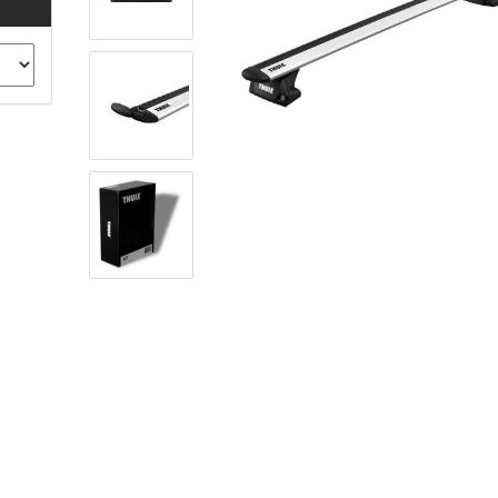
ule Montagekits 40.. für 753
ßsatz Fahrzeuge mit
tegrierter Reling
ule Montagekits 60.. für 7106
ßsatz Fahrzeuge mit
tegrierter Reling
ule Montagekits 70.. für 7107
ßsatz Fahrzeuge mit
xpunkte
ubehör anzeigen
ule Ersatzteile
epäck und Reisetaschen
hliesszylinder
ebstahlschutz
ule Professional