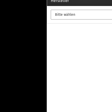
Th
Hersteller
Fu
in
Th
Fu
in
Th
Fu
Fi
Wintersport anzeigen
Z
Dachskiträger
Th
G
Sc
Di
Th