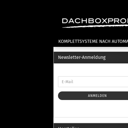
KOMPLETTSYSTEME NACH AUTOM
Newsletter-Anmeldung
Fahrradträger anzeigen
T
Dachfahrradträger
La
Heckklappenfahrradträger
La
Anhängekupplungsträger
Un
E-Bike Fahrradträger
ANMELDEN
Th
Cl
Zubehör Fahrradträger
n
Th
mi