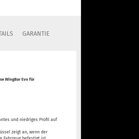
AILS
GARANTIE
rse WingBar Evo
für
antes und niedriges Profil auf
ssel zeigt an, wenn der
 Fahrzeug befestigt ist