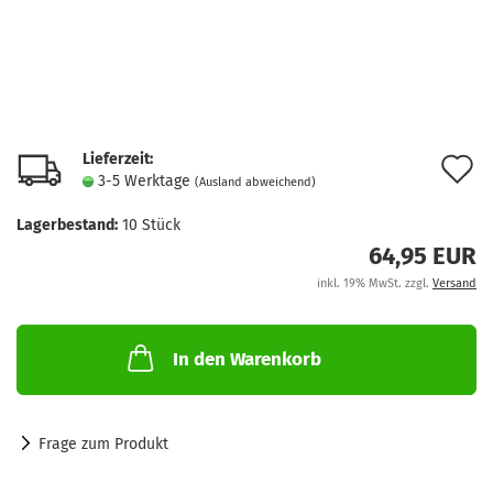
Lieferzeit:
A
3-5 Werktage
(Ausland abweichend)
d
Lagerbestand:
10
Stück
M
64,95 EUR
inkl. 19% MwSt. zzgl.
Versand
In den Warenkorb
Frage zum Produkt