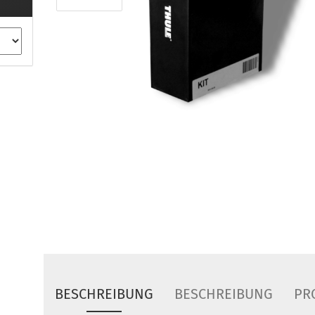
ule Montagekits 40.. für 753
ßsatz Fahrzeuge mit
tegrierter Reling
ule Montagekits 60.. für 7106
ßsatz Fahrzeuge mit
tegrierter Reling
ule Montagekits 70.. für 7107
ßsatz Fahrzeuge mit
xpunkte
ubehör anzeigen
ule Ersatzteile
epäck und Reisetaschen
hliesszylinder
ebstahlschutz
ule Professional
BESCHREIBUNG
BESCHREIBUNG
PR