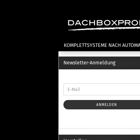
KOMPLETTSYSTEME NACH AUTOM
Newsletter-Anmeldung
Fahrradträger anzeigen
T
Dachfahrradträger
La
Heckklappenfahrradträger
La
Anhängekupplungsträger
Un
E-Bike Fahrradträger
ANMELDEN
Th
Cl
Zubehör Fahrradträger
n
Th
mi