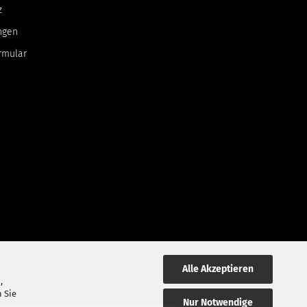
z
ngen
rmular
Alle Akzeptieren
,
 Sie
Nur Notwendige