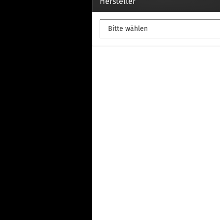
Th
Hersteller
Fu
in
Th
Fu
in
Th
Fu
Fi
Wintersport anzeigen
Z
Dachskiträger
Th
G
Sc
Di
Th