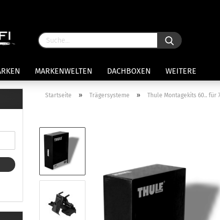
ARKEN
MARKENWELTEN
DACHBOXEN
WEITERE
»
»
Startseite
Trägersysteme
Thule Montagekits 60.. für 
rägersysteme anzeigen
stenträgerfüße
ststreben
Konto 
iversaltträger Reling
Passw
ule Montagekits 50.. für 7105
amp Fußsatz Fahrzeuge mit
ormalen Dach
ule Kits 30.. für 753 Fußsatz
t Fixpunkte