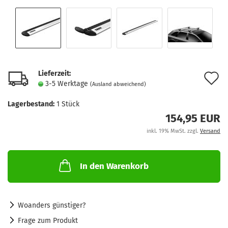
Lieferzeit:
A
3-5 Werktage
(Ausland abweichend)
d
Lagerbestand:
1
Stück
M
154,95 EUR
inkl. 19% MwSt. zzgl.
Versand
In den Warenkorb
Woanders günstiger?
Frage zum Produkt