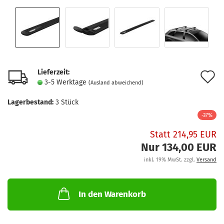
Lieferzeit:
A
3-5 Werktage
(Ausland abweichend)
d
Lagerbestand:
3
Stück
M
-37%
Statt 214,95 EUR
Nur 134,00 EUR
inkl. 19% MwSt. zzgl.
Versand
In den Warenkorb